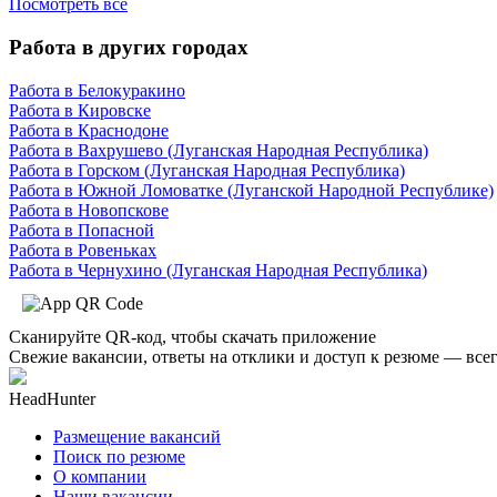
Посмотреть все
Работа в других городах
Работа в Белокуракино
Работа в Кировске
Работа в Краснодоне
Работа в Вахрушево (Луганская Народная Республика)
Работа в Горском (Луганская Народная Республика)
Работа в Южной Ломоватке (Луганской Народной Республике)
Работа в Новопскове
Работа в Попасной
Работа в Ровеньках
Работа в Чернухино (Луганская Народная Республика)
Сканируйте QR-код, чтобы скачать приложение
Свежие вакансии, ответы на отклики и доступ к резюме — всег
HeadHunter
Размещение вакансий
Поиск по резюме
О компании
Наши вакансии